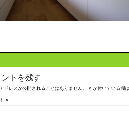
投
稿
ナ
ビ
メントを残す
ゲ
ー
アドレスが公開されることはありません。
※
が付いている欄は
シ
ント
※
ョ
ン