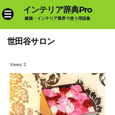
Skip
インテリア辞典Pro
to
content
建築・インテリア業界で使う用語集
世田谷サロン
Views: 2