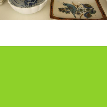
投
稿
ナ
ビ
ゲ
ー
シ
ョ
ン