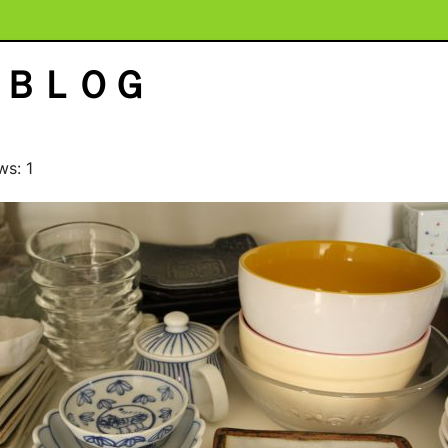
ＢＬＯＧ
ws: 1