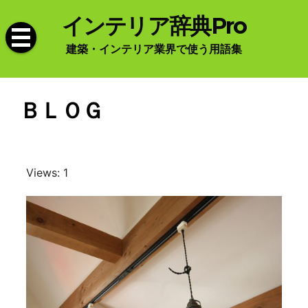
Skip
インテリア辞典Pro
to
content
建築・インテリア業界で使う用語集
ＢＬＯＧ
Views: 1