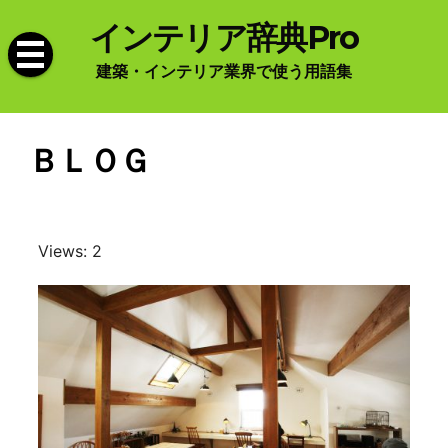
Skip
インテリア辞典Pro
to
content
建築・インテリア業界で使う用語集
ＢＬＯＧ
Views: 2