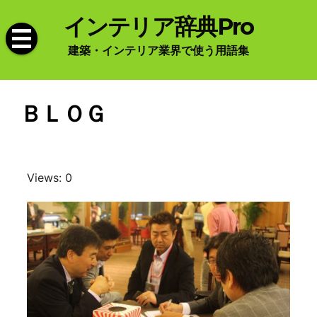
Skip
インテリア辞典Pro
to
content
建築・インテリア業界で使う用語集
ＢＬＯＧ
Views: 0