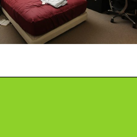
投
稿
ナ
ビ
ゲ
ー
シ