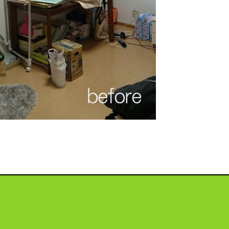
投
稿
ナ
ビ
ゲ