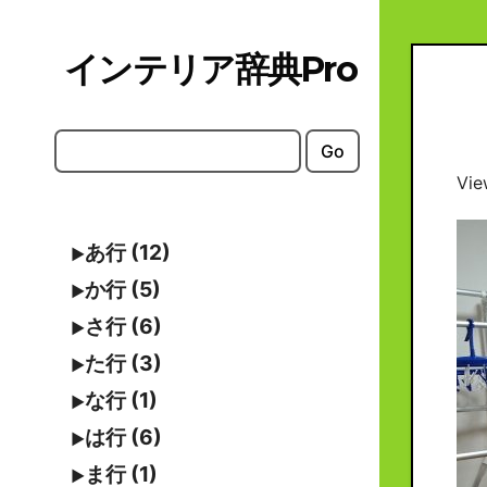
Skip
to
インテリア辞典Pro
content
Go
Vie
あ行 (12)
か行 (5)
さ行 (6)
た行 (3)
な行 (1)
は行 (6)
ま行 (1)