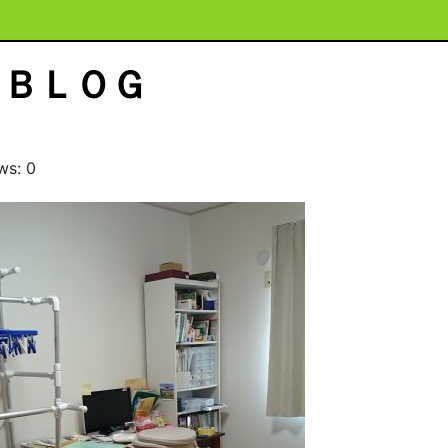
ＢＬＯＧ
ws: 0