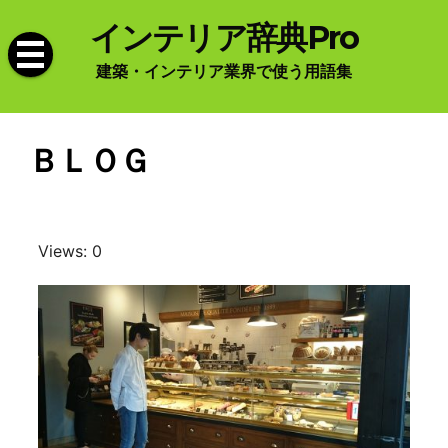
Skip
インテリア辞典Pro
to
content
建築・インテリア業界で使う用語集
ＢＬＯＧ
Views: 0