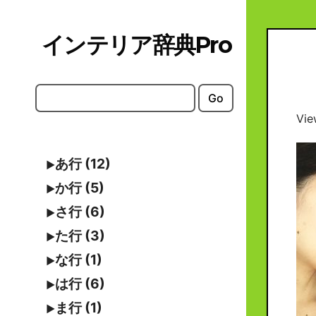
Skip
to
インテリア辞典Pro
content
Go
Vie
あ行 (12)
か行 (5)
さ行 (6)
た行 (3)
な行 (1)
は行 (6)
ま行 (1)