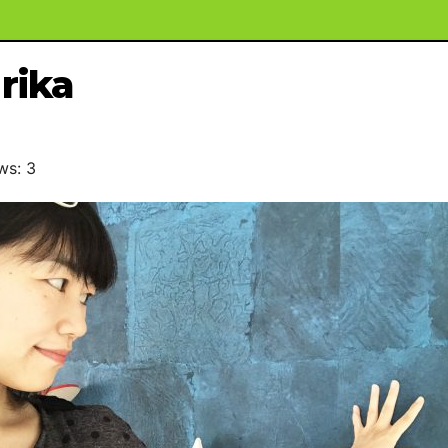
rika
ws: 3