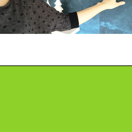
投
稿
ナ
ビ
ゲ
ー
シ
ョ