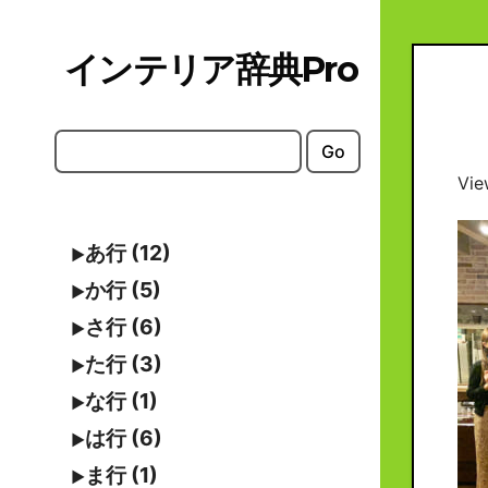
Skip
to
インテリア辞典Pro
content
Go
Vie
あ行 (12)
か行 (5)
さ行 (6)
た行 (3)
な行 (1)
は行 (6)
ま行 (1)