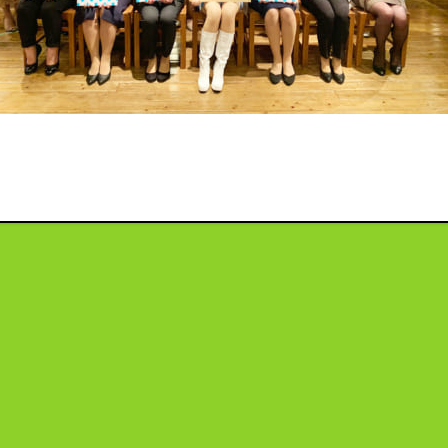
投
稿
ナ
ビ
ゲ
ー
シ
ョ