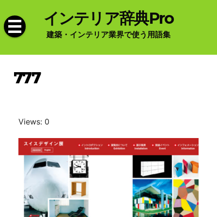
Skip
インテリア辞典Pro
to
content
建築・インテリア業界で使う用語集
777
Views: 0