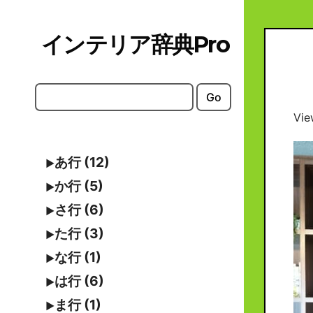
Skip
to
インテリア辞典Pro
content
Go
Vie
あ行 (12)
か行 (5)
さ行 (6)
た行 (3)
な行 (1)
は行 (6)
ま行 (1)