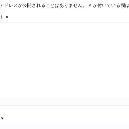
ー
アドレスが公開されることはありません。
※
が付いている欄は
シ
ント
※
ョ
ン
ル
※