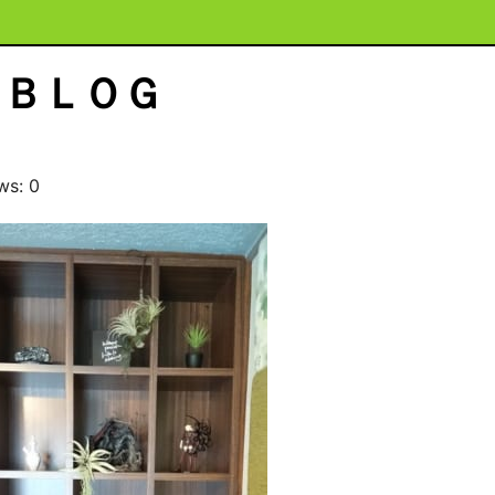
ＢＬＯＧ
ws: 0