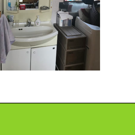
投
稿
ナ
ビ
ゲ