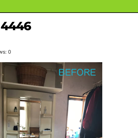
4446
ws: 0