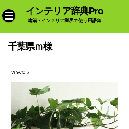
Skip
インテリア辞典Pro
to
content
建築・インテリア業界で使う用語集
千葉県ｍ様
Views: 2