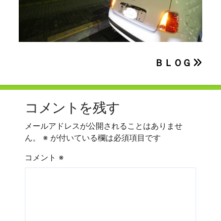
投
ＢＬＯＧ
稿
ナ
コメントを残す
ビ
メールアドレスが公開されることはありませ
ゲ
ん。
※
が付いている欄は必須項目です
ー
コメント
※
シ
ョ
ン