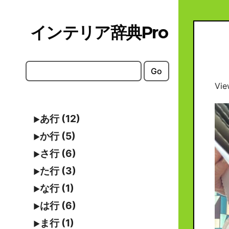
Skip
to
インテリア辞典Pro
content
Go
Vie
あ行 (12)
か行 (5)
さ行 (6)
た行 (3)
な行 (1)
は行 (6)
ま行 (1)