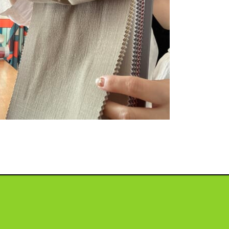
投
稿
ナ
ビ
ゲ