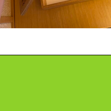
投
稿
ナ
ビ
ゲ
ー
シ
ョ