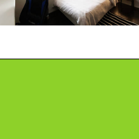
投
稿
ナ
ビ
ゲ
ー
シ
ョ
ン