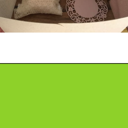
投
稿
ナ
ビ
ゲ
ー
シ
ョ