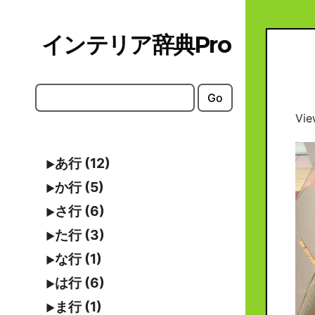
Skip
to
インテリア辞典Pro
content
Go
Vie
あ行 (12)
か行 (5)
さ行 (6)
た行 (3)
な行 (1)
は行 (6)
ま行 (1)