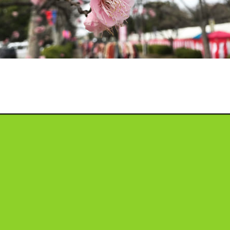
投
稿
ナ
ビ
ゲ
ー
シ
ョ