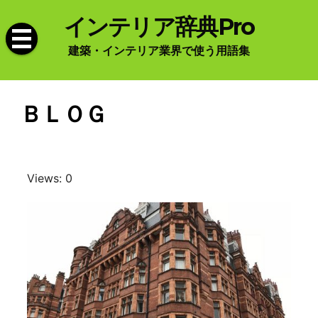
Skip
インテリア辞典Pro
to
content
建築・インテリア業界で使う用語集
ＢＬＯＧ
Views: 0