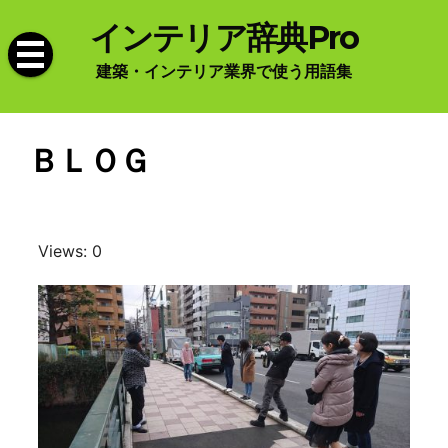
Skip
インテリア辞典Pro
to
content
建築・インテリア業界で使う用語集
ＢＬＯＧ
Views: 0