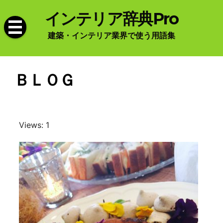
Skip
インテリア辞典Pro
to
content
建築・インテリア業界で使う用語集
ＢＬＯＧ
Views: 1