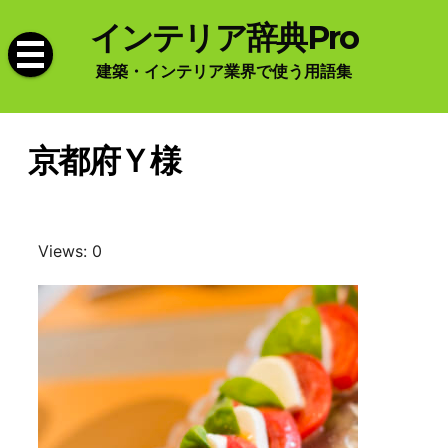
Skip
インテリア辞典Pro
to
content
建築・インテリア業界で使う用語集
京都府Ｙ様
Views: 0