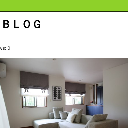
ＢＬＯＧ
ws: 0