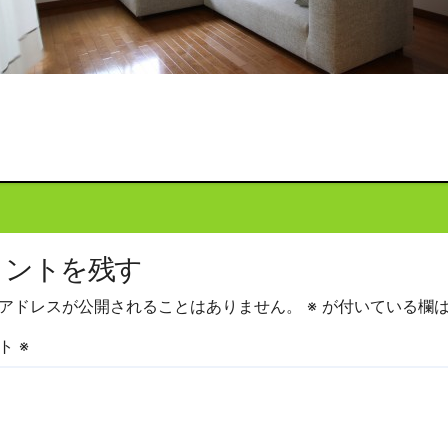
投
稿
ナ
ビ
メントを残す
ゲ
ー
アドレスが公開されることはありません。
※
が付いている欄は
シ
ント
※
ョ
ン