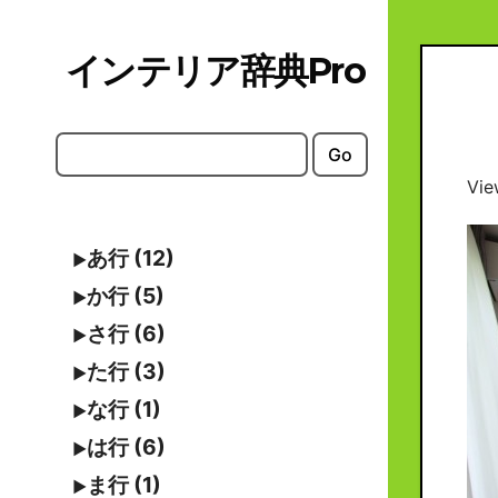
Skip
to
インテリア辞典Pro
content
Go
Vie
あ行 (12)
か行 (5)
さ行 (6)
た行 (3)
な行 (1)
は行 (6)
ま行 (1)