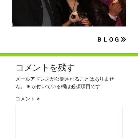
投
ＢＬＯＧ
稿
ナ
コメントを残す
ビ
メールアドレスが公開されることはありませ
ゲ
ん。
※
が付いている欄は必須項目です
ー
コメント
※
シ
ョ
ン