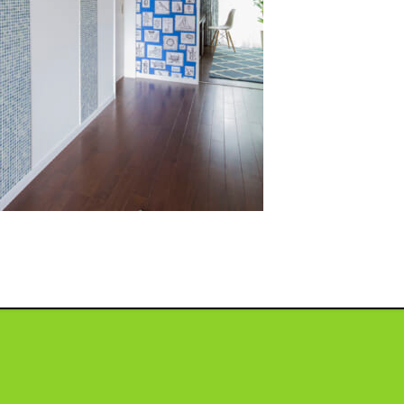
投
稿
ナ
ビ
ゲ