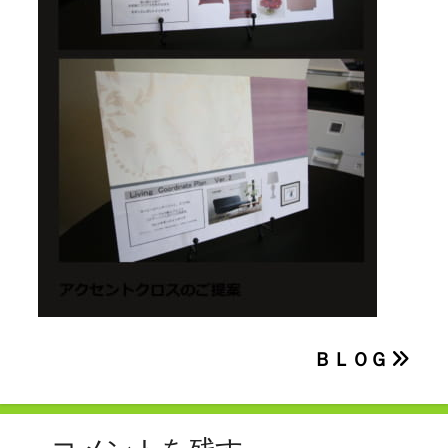
投
ＢＬＯＧ
稿
ナ