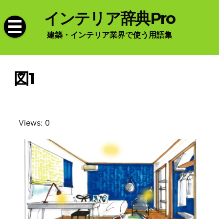
Skip
インテリア辞典Pro
to
content
建築・インテリア業界で使う用語集
図1
Views: 0