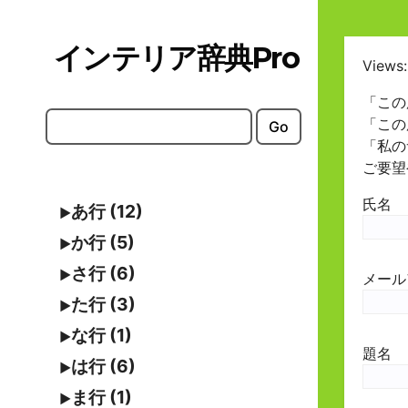
Skip
to
インテリア辞典Pro
content
Views:
「この
「この
Go
「私の
ご要望
氏名
あ行 (12)
か行 (5)
さ行 (6)
メール
た行 (3)
な行 (1)
題名
は行 (6)
ま行 (1)