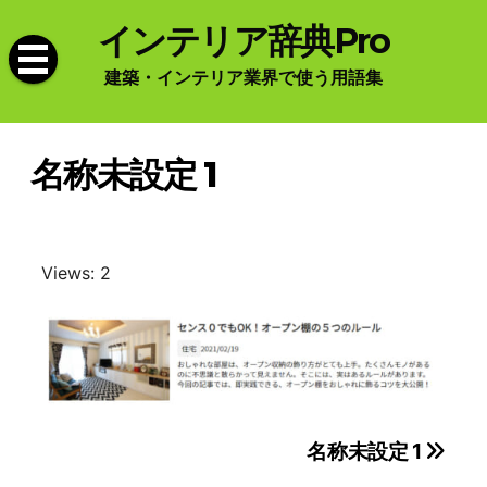
Skip
インテリア辞典Pro
to
content
建築・インテリア業界で使う用語集
名称未設定 1
Views: 2
投
名称未設定 1