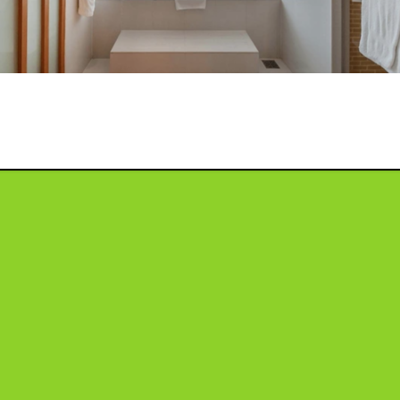
投
稿
ナ
ビ
ゲ
ー
シ
ョ
ン