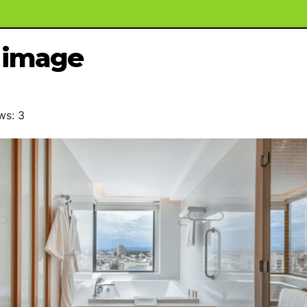
image
ws: 3